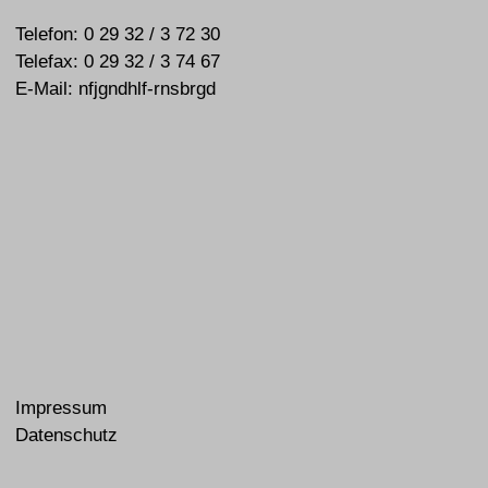
Telefon:
0 29 32 / 3 72 30
Telefax: 0 29 32 / 3 74 67
E-Mail:
nf
j
g
ndh
lf
-
rnsb
rg
d
Impressum
Datenschutz