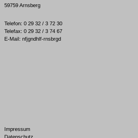
59759 Arnsberg
Telefon:
0 29 32 / 3 72 30
Telefax: 0 29 32 / 3 74 67
E-Mail:
nf
j
g
ndh
lf
-
rnsb
rg
d
Impressum
Datenschutz