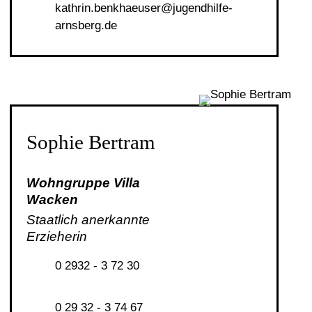
k
thr
n
b
nkh
s
r
j
g
ndh
lf
-
rnsb
rg
d
Sophie Bertram
Wohngruppe Villa
Wacken
Staatlich anerkannte
Erzieherin
0 2932 - 3 72 30
0 29 32 - 3 74 67