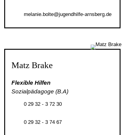
m
l
n
b
lt
j
g
ndh
lf
-
rnsb
rg
d
Matz Brake
Flexible Hilfen
Sozialpädagoge (B.A)
0 29 32 - 3 72 30
0 29 32 - 3 74 67