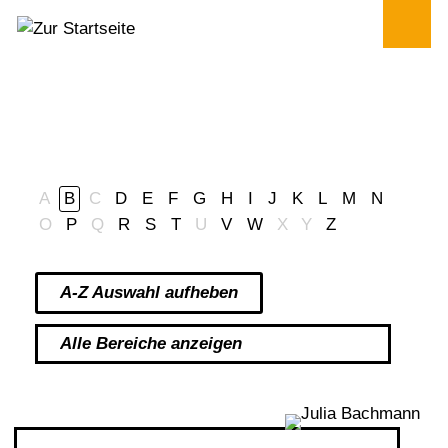
Mitarbeiter*innen
A
B
C
D
E
F
G
H
I
J
K
L
M
N
O
P
Q
R
S
T
U
V
W
X
Y
Z
A-Z Auswahl aufheben