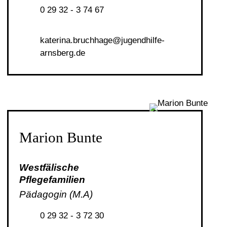
0 29 32 - 3 74 67
k
t
r
n
br
chh
g
j
g
ndh
lf
-
rnsb
rg
d
Marion Bunte
Westfälische
Pflegefamilien
Pädagogin (M.A)
0 29 32 - 3 72 30