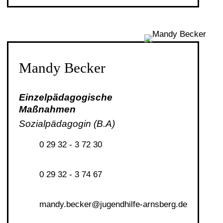
Mandy Becker
Einzelpädagogische
Maßnahmen
Sozialpädagogin (B.A)
0 29 32 - 3 72 30
0 29 32 - 3 74 67
m
ndy
b
ck
r
j
g
ndh
lf
-
rnsb
rg
d