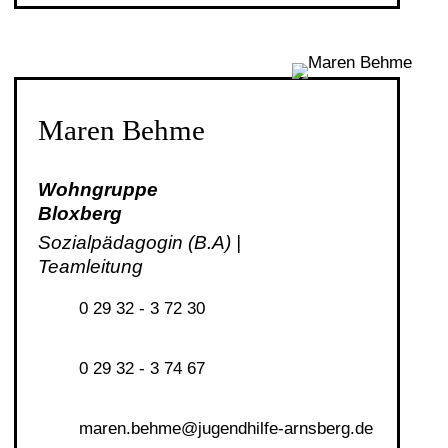
Maren Behme
Wohngruppe
Bloxberg
Sozialpädagogin (B.A) |
Teamleitung
0 29 32 - 3 72 30
0 29 32 - 3 74 67
m
r
n
b
hm
j
g
ndh
lf
-
rnsb
rg
d