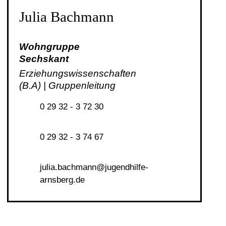
Julia Bachmann
Wohngruppe
Sechskant
Erziehungswissenschaften
(B.A) | Gruppenleitung
0 29 32 - 3 72 30
0 29 32 - 3 74 67
j
l
b
chm
nn
j
g
ndh
lf
-
rnsb
rg
d