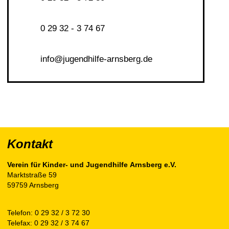
0 29 32 - 3 74 67
nf
j
g
ndh
lf
-
rnsb
rg
d
Kontakt
Verein für Kinder- und Jugendhilfe Arnsberg e.V.
Marktstraße 59
59759 Arnsberg
Telefon:
0 29 32 / 3 72 30
Telefax: 0 29 32 / 3 74 67