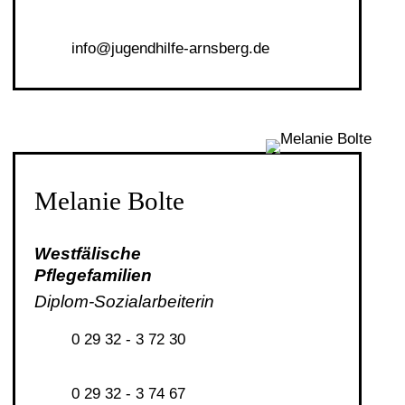
nf
j
g
ndh
lf
-
rnsb
rg
d
Melanie Bolte
Westfälische
Pflegefamilien
Diplom-Sozialarbeiterin
0 29 32 - 3 72 30
0 29 32 - 3 74 67