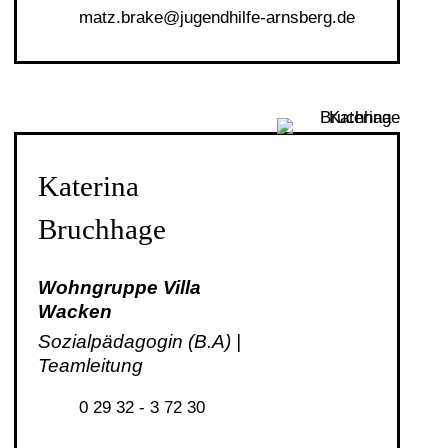
m
tz
br
k
j
g
ndh
lf
-
rnsb
rg
d
Katerina
Bruchhage
Wohngruppe Villa
Wacken
Sozialpädagogin (B.A) |
Teamleitung
0 29 32 - 3 72 30