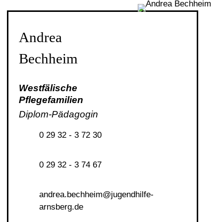
Andrea
Bechheim
Westfälische
Pflegefamilien
Diplom-Pädagogin
0 29 32 - 3 72 30
0 29 32 - 3 74 67
ndr
b
chh
m
j
g
ndh
lf
-
rnsb
rg
d