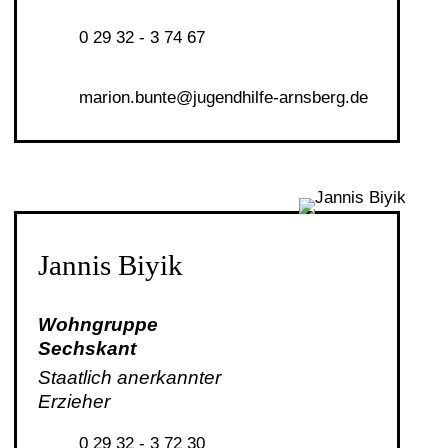
0 29 32 - 3 74 67
m
r
n
b
nt
j
g
ndh
lf
-
rnsb
rg
d
Jannis Biyik
Wohngruppe
Sechskant
Staatlich anerkannter
Erzieher
0 29 32 - 3 72 30