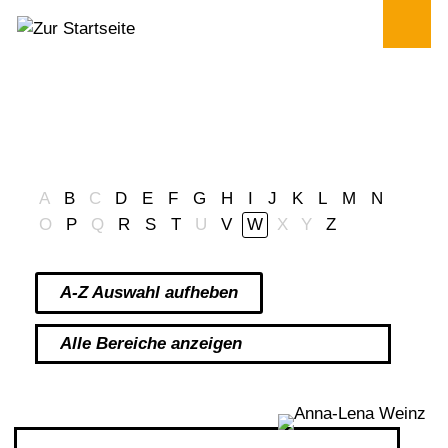
Mitarbeiter*innen
A
B
C
D
E
F
G
H
I
J
K
L
M
N
O
P
Q
R
S
T
U
V
W
X
Y
Z
A-Z Auswahl aufheben