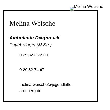
Melina Weische
Ambulante Diagnostik
Psychologin (M.Sc.)
0 29 32 3 72 30
0 29 32 74 67
m
l
n
w
sch
j
g
ndh
lf
-
rnsb
rg
d