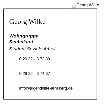
Georg Wilke
Wohngruppe
Sechskant
Student Soziale Arbeit
0 29 32 - 3 72 30
0 29 32 - 3 74 67
nf
j
g
ndh
lf
-
rnsb
rg
d