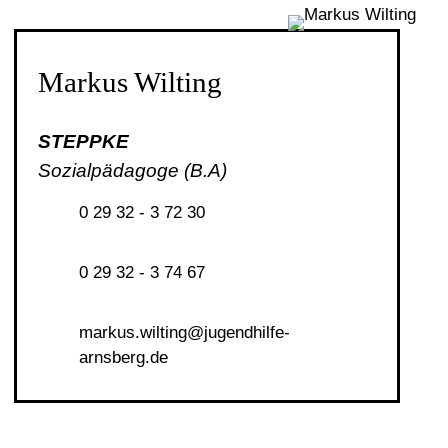
Markus Wilting
STEPPKE
Sozialpädagoge (B.A)
0 29 32 - 3 72 30
0 29 32 - 3 74 67
m
rk
s
w
lt
ng
j
g
ndh
lf
-
rnsb
rg
d