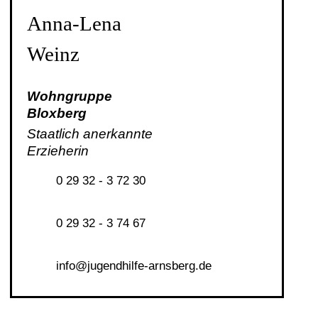
Anna-Lena
Weinz
Wohngruppe
Bloxberg
Staatlich anerkannte
Erzieherin
0 29 32 - 3 72 30
0 29 32 - 3 74 67
nf
j
g
ndh
lf
-
rnsb
rg
d